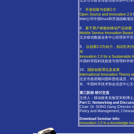
北京市市政管理委员会培训中心李
7、
开源创新与创新2.0
Open Source and Innovation 2.0
b
Intel公司中国linux和开源战略
8、
基于用户体验的移动产品创新
Mobile Service Innovation Based
北京移动数据业务中心经理张平宗
9、
以创新2.0为动力，知识红
市
Innovation 2.0 for a Sustainable I
中国科学院科技政策与管理科学研
10、
国际创新理论及发展
International Innovation Theroy
北京市政府顾问团科普组成员，中
长、中国科学技术协会信息中心主
第三阶段 研讨交流
主持人：移动政务实验室宋刚博士
Part C: Networking and Discuss
Chair: Dr. SONG Gang (Director o
Policy and Management, Chinese
Download Seminar Info:
innovation 2.0 in a knowledge-b