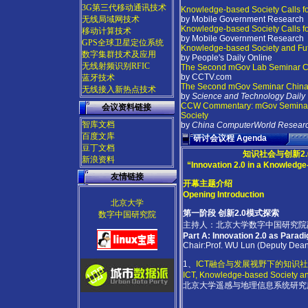
3G第三代移动通讯技术
Knowledge-based Society Calls for
无线局域网技术
by Mobile Government Research
Knowledge-based Society Calls fo
移动计算技术
by Mobile Government Research
GPS全球卫星定位系统
Knowledge-based Society and Futu
数字集群技术及应用
by People's Daily Online
无线射频识别RFIC
The Second mGov Lab Seminar Chi
by CCTV.com
蓝牙技术
The Second mGov Seminar China d
无线接入新热点技术
by
Science and Technology Daily
CCW Commentary: mGov Seminar D
会议资料链接
Society
智库文档
by
China ComputerWorld Resear
百度文库
研讨会议程
Agenda
豆丁文档
知识社会与创新2
新浪资料
“Innovation 2.0 in a Knowled
友情链接
开幕主题介绍
Opening Introduction
北京大学
第一阶段 创新2.0模式探索
数字中国研究院
主持人：北京大学数字中国研究院
Part A: Innovation 2.0 as Paradi
Chair:Prof. WU Lun (Deputy Dean o
1、
ICT融合与发展视野下的知识社
ICT, Knowledge-based Society an
北京大学遥感与地理信息系统研究