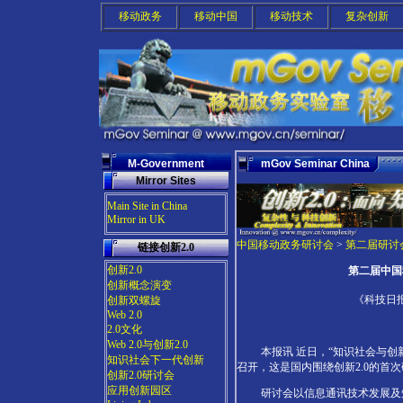
移动政务
移动中国
移动技术
复杂创新
M-Government
mGov Seminar China
Mirror Sites
Main Site in China
Mirror in UK
中国移动政务研讨会
>
第二届研讨会
链接创新2.0
创新2.0
第二届中国
创新概念演变
《科技日报
创新双螺旋
Web 2.0
2.0文化
Web 2.0与创新2.0
本报讯 近日，“知识社会与创新2
知识社会下一代创新
召开，这是国内围绕创新2.0的首
创新2.0研讨会
应用创新园区
研讨会以信息通讯技术发展及知