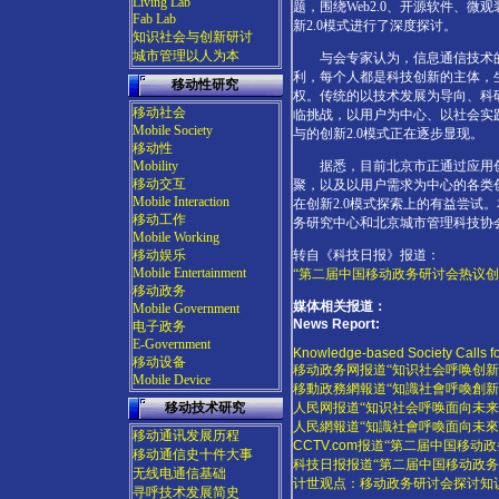
Living Lab
题，围绕Web2.0、开源软件、微观装配
Fab Lab
新2.0模式进行了深度探讨。
知识社会与创新研讨
城市管理以人为本
与会专家认为，信息通信技术的
利，每个人都是科技创新的主体，
移动性研究
权。传统的以技术发展为导向、科
移动社会
临挑战，以用户为中心、以社会实
Mobile Society
与的创新2.0模式正在逐步显现。
移动性
Mobility
据悉，目前北京市正通过应用创
移动交互
聚，以及以用户需求为中心的各类
Mobile Interaction
在创新2.0模式探索上的有益尝试
移动工作
务研究中心和北京城市管理科技协
Mobile Working
移动娱乐
转自《科技日报》报道：
Mobile Entertainment
“第二届中国移动政务研讨会热议创新
移动政务
媒体相关报道：
Mobile Government
News Report:
电子政务
E-Government
Knowledge-based Society Calls fo
移动设备
移动政务网报道“知识社会呼唤创新2.
Mobile Device
移動政務網報道“知識社會呼喚創新2.
移动技术研究
人民网报道“知识社会呼唤面向未来的
人民網報道“知識社會呼喚面向未來的
移动通讯发展历程
CCTV.com
报道“第二届中国移动政
移动通信史十件大事
科技日报报道“第二届中国移动政务研
无线电通信基础
计世观点：移动政务研讨会探讨知识
寻呼技术发展简史