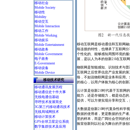
移动社会
Mobile Society
移动性
Mobility
移动交互
Mobile Interaction
移动工作
Mobile Working
移动娱乐
移动互联网是移动通信和互联网融
Mobile Entertainment
络连接的特性，也继承了互联网分
移动政务
Mobile Government
个性化的、能够感知周围环境的服务。
电子政务
展，是以人为本的创新2.0在互联
E-Government
物联网是智能感知、识别技术与普
移动设备
互联网之后世界信息产业发展的第
Mobile Device
络，不如说物联网是业务和应用。
移动技术研究
的核心，以用户体验为核心的创新2
移动通讯发展历程
云计算是创新2.0时代基于互联
移动通信史十件大事
能力，还是存储能力，都是动态的
无线电通信基础
提供，可以方便实现分享和交互，
寻呼技术发展简史
3G第三代移动通讯技术
大数据是创新2.0时代复杂性科
无线局域网技术
数据的使用者，更是数据的生产者
移动计算技术
里的样本，而是广阔社会空间的全
GPS全球卫星定位系统
验室创新到以社会为舞台的开放创
数字集群技术及应用