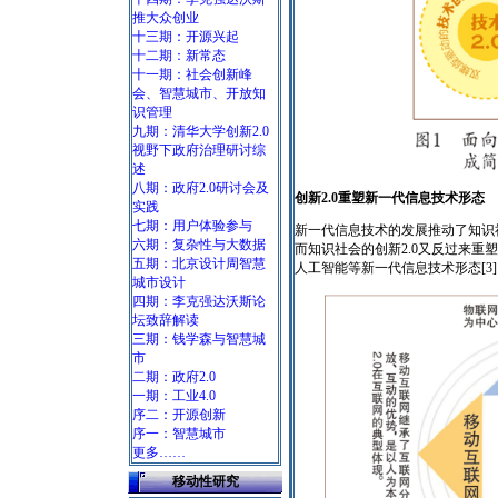
推大众创业
十三期：开源兴起
十二期：新常态
十一期：社会创新峰
会、智慧城市、开放知
识管理
九期：清华大学创新2.0
视野下政府治理研讨综
述
八期：政府2.0研讨会及
创新2.0重塑新一代信息技术形态
实践
七期：用户体验参与
新一代信息技术的发展推动了知识
六期：复杂性与大数据
而知识社会的创新2.0又反过来
五期：北京设计周智慧
人工智能等新一代信息技术形态[3
城市设计
四期：李克强达沃斯论
坛致辞解读
三期：钱学森与智慧城
市
二期：政府2.0
一期：工业4.0
序二：开源创新
序一：智慧城市
更多……
移动性研究