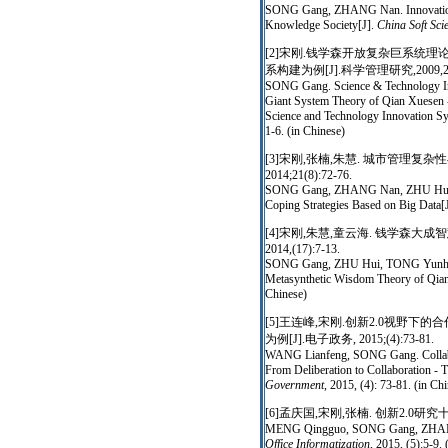
SONG Gang, ZHANG Nan. Innovation 2.
Knowledge Society[J].
China Soft Sci
[2]宋刚.钱学森开放复杂巨系统
系构建为例[J].科学管理研究,2009,27(6
SONG Gang. Science & Technology In
Giant System Theory of Qian Xuesen
Science and Technology Innovation S
1-6. (in Chinese)
[3]宋刚,张楠,朱慧. 城市管理复
2014;21(8):72-76.
SONG Gang, ZHANG Nan, ZHU Hui. T
Coping Strategies Based on Big Data[
[4]宋刚,朱慧,童云海. 钱学森大成
2014,(17):7-13.
SONG Gang, ZHU Hui, TONG Yunhai. I
Metasynthetic Wisdom Theory of Qia
Chinese)
[5]王连峰,宋刚.创新2.0视野
为例[J].电子政务, 2015;(4):73-81.
WANG Lianfeng, SONG Gang. Collabor
From Deliberation to Collaboration -
Government
, 2015, (4): 73-81. (in Ch
[6]孟庆国,宋刚,张楠. 创新2.0研究十大热
MENG Qingguo, SONG Gang, ZHANG Na
Office Informatization
, 2015, (5):5-9. 