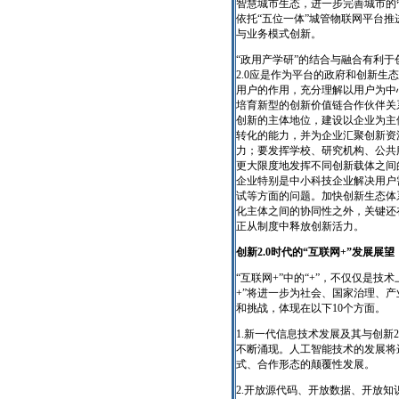
智慧城市生态，进一步完善城市的
依托“五位一体”城管物联网平台推
与业务模式创新。
“政用产学研”的结合与融合有利
2.0应是作为平台的政府和创新生态系
用户的作用，充分理解以用户为中
培育新型的创新价值链合作伙伴关
创新的主体地位，建设以企业为主
转化的能力，并为企业汇聚创新资
力；要发挥学校、研究机构、公共
更大限度地发挥不同创新载体之间
企业特别是中小科技企业解决用户
试等方面的问题。加快创新生态体
化主体之间的协同性之外，关键还
正从制度中释放创新活力。
创新2.0时代的“互联网+”发展展望
“互联网+”中的“+”，不仅仅是技术
+”将进一步为社会、国家治理、
和挑战，体现在以下10个方面。
1.新一代信息技术发展及其与创新2
不断涌现。人工智能技术的发展将
式、合作形态的颠覆性发展。
2.开放源代码、开放数据、开放知