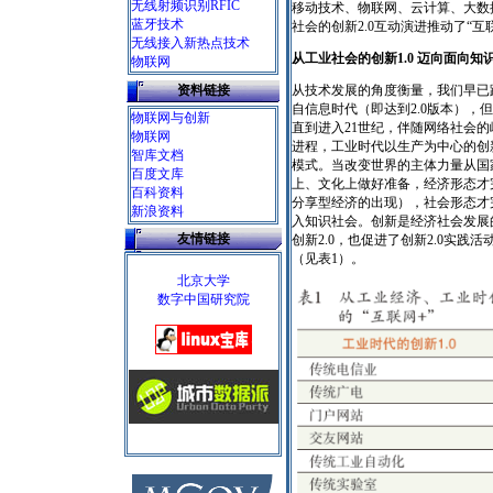
无线射频识别RFIC
移动技术、物联网、云计算、大数
蓝牙技术
社会的创新2.0互动演进推动了“互
无线接入新热点技术
从工业社会的创新1.0 迈向面向知识
物联网
资料链接
从技术发展的角度衡量，我们早已
自信息时代（即达到2.0版本），
物联网与
创新
直到进入21世纪，伴随网络社会
物联网
进程，工业时代以生产为中心的创新
智库文档
模式。当改变世界的主体力量从国
百度文库
上、文化上做好准备，经济形态才
百科资料
分享型经济的出现），社会形态才
新浪资料
入知识社会。创新是经济社会发展
友情链接
创新2.0，也促进了创新2.0实践
（见表1）。
北京大学
数字中国研究院