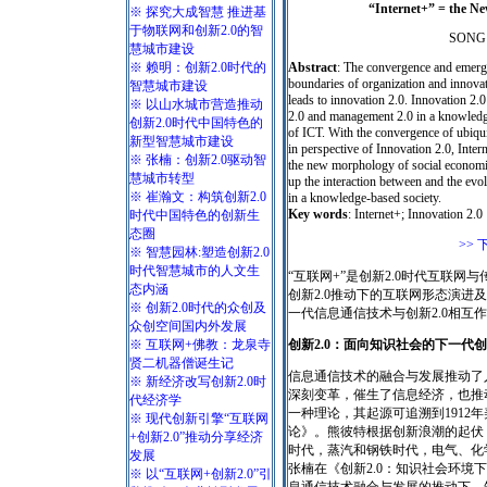
“Internet+” = the Ne
※ 探究大成智慧 推进基
于物联网和创新2.0的智
SONG G
慧城市建设
※ 赖明：创新2.0时代的
Abstract
: The convergence and emerge
boundaries of organization and innovat
智慧城市建设
leads to innovation 2.0. Innovation 2.0
※ 以山水城市营造推动
2.0 and management 2.0 in a knowledge
创新2.0时代中国特色的
of ICT. With the convergence of ubiqu
新型智慧城市建设
in perspective of Innovation 2.0, Inte
※ 张楠：创新2.0驱动智
the new morphology of social economi
慧城市转型
up the interaction between and the evo
※ 崔瀚文：构筑创新2.0
in a knowledge-based society.
Key words
: Internet+; Innovation 2.0
时代中国特色的创新生
态圈
>> 下
※ 智慧园林:塑造创新2.0
时代智慧城市的人文生
“互联网+”是创新2.0时代互联
态内涵
创新2.0推动下的互联网形态演进
※ 创新2.0时代的众创及
一代信息通信技术与创新2.0相互
众创空间国内外发展
※ 互联网+佛教：龙泉寺
创新2.0：面向知识社会的下一代
贤二机器僧诞生记
信息通信技术的融合与发展推动了
※ 新经济改写创新2.0时
深刻变革，催生了信息经济，也推
代经济学
一种理论，其起源可追溯到1912
※ 现代创新引擎“互联网
论》。熊彼特根据创新浪潮的起伏
+创新2.0”推动分享经济
时代，蒸汽和钢铁时代，电气、化
发展
张楠在《创新2.0：知识社会环境下
※ 以“互联网+创新2.0”引