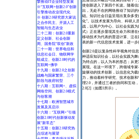
息通信技术融合与发展的推动下，
擎推动IT企业转型发展
使创新进入了第四个长波。随着信
※“互联网+创新2.0”创新
出，无处不在的网络推动了知识的
引擎推动农业现代化
础。知识社会日益呈现出复杂多变
※ 创新2.0研究群大家说
化”。以技术发展为导向、科研人
之合作民主、开源人工
战，以用户为中心、以社会实践为
智能与生态农业
式）正在逐步显现其生命力和潜在
二十二期：创新2.0重新
移动技术为代表的普适计算、泛在
定义创新、社会创新
表的新一代信息技术发展，进一步推
周、国务院“双创”新政
二十一期：世界电信和
创新2.0是以复杂性科学视角对
信息社会日、物联网学
种适应知识社会，以社会实践为舞
组成立、创新2.0时代的
为特点的，以人为本的形态；从更
互联网+佛学
展现。在这一环境下，跨领域专家
十九期：创新2.0之创新
旋驱动的技术创新，以信息化为载
战略与国家繁荣、三个
力，推动着科学研究、技术创新和管
阶段与政府转型
理2.0，并通过三者的协同和互
十八期：互联网+、虚拟
2.0[2]（如图1所示）。
网络空间、创新2.0模式
与创客潮
十七期：欧洲智慧城市
发展及其启示
十六期：“互联网+”引领
创新2.0时代创新驱动发
展“新常态”
十五期：创新2.0研究热
点综述与展望
十四期：李克强达沃斯