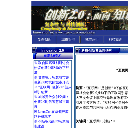
复杂创新
城市管理
城市运行
科技创新
Innovation 2.0
科技创新复杂性研究
创新2.0专栏
※ 联合国高级别研讨会
热议创新2.0驱动数字经
“互联网
济
※ 黄奇帆：智慧城市是
创新2.0时代的城市形态
※ “互联网+创新2.0”促从
摘要
：“互联网+”是创新2.0下
0到1创新
识社会创新2.0推动下的互联网
※ 城域开放众创空间：
大三次会议上李克强总理在政府工
创新2.0时代智慧城市建
引发了各方热议。“互联网+”是对创
设
作用模式与共同演化形态的高度概
※ LinuxCon在华颁开源
终身成就奖
关键词
：互联网+; 创新2.0
※ 创新驱动新型智慧城
市建设