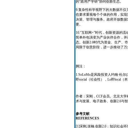
的“政用产学研”协同创新生态。
9.复杂性科学视野下的大数据不
也要求重视每个个体的作用，实现
决策、管理与服务。政府开放数据
要。
10.“互联网+”时代，创新资源的
简单外包演变为产业伙伴合作，并
态。创新2.0时代为资金、生产
局限于创意阶段，进一步推动了万
脚注：
1.SoLoMo是风险投资人约翰·杜尔(J
即social（社会性），Lo即local（
作者：宋刚，CCF会员。北京大
术与发展、电子政务、创新2.0与
参考文献
REFERENCES
[1]宋刚,张楠.创新2.0：知识社会环境下