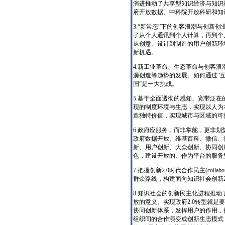
演进推动了共享型知识经济与知识
府开放数据、中科院开放科研和知
3.“新常态”下的创客浪潮与创新
了从个人通讯到个人计算，再到个
从创意、设计到制造的用户创新环
新机遇。
4.新工业革命、生态革命与创客
源创造等趋势的发展。如何通过“互联
国”是一大挑战。
5.基于全面透彻的感知、宽带泛
现的制度环境与生态，实现以人为
造独特价值，实现城市与区域的可
6.政府应服务，而非掌舵，更非
政府数据开放、维基百科、微信、
新、用户创新、大众创新、协同创
色，建设开放的、作为平台的服务
7.把握创新2.0时代合作民主(collabo
群众路线，构建面向知识社会创新
8.知识社会的创新民主化进程推
放的意义。实现政府2.0转型就是
协同创新体系，发挥用户的作用，
组织间的合作演变成创新生态模式，