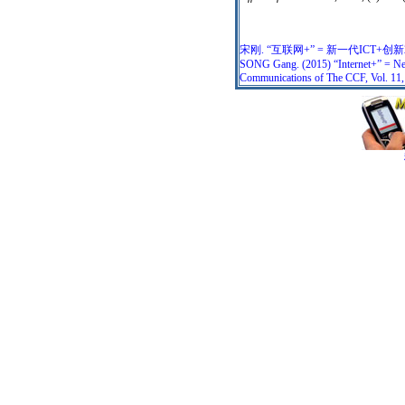
宋刚. “互联网+” = 新一代ICT+创新2
SONG Gang. (2015) “Internet+” = New
Communications of The CCF, Vol. 11,